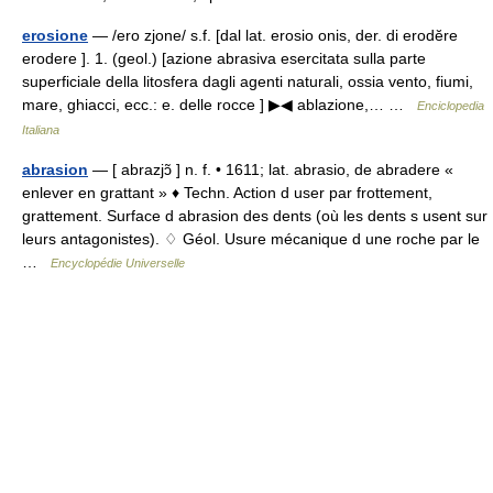
erosione
— /ero zjone/ s.f. [dal lat. erosio onis, der. di erodĕre
erodere ]. 1. (geol.) [azione abrasiva esercitata sulla parte
superficiale della litosfera dagli agenti naturali, ossia vento, fiumi,
mare, ghiacci, ecc.: e. delle rocce ] ▶◀ ablazione,… …
Enciclopedia
Italiana
abrasion
— [ abrazjɔ̃ ] n. f. • 1611; lat. abrasio, de abradere «
enlever en grattant » ♦ Techn. Action d user par frottement,
grattement. Surface d abrasion des dents (où les dents s usent sur
leurs antagonistes). ♢ Géol. Usure mécanique d une roche par le
…
Encyclopédie Universelle