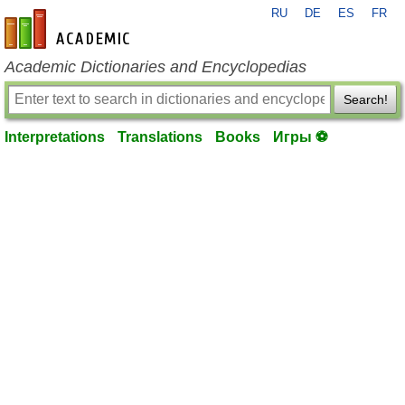
RU
DE
ES
FR
en-academic.com
Academic Dictionaries and Encyclopedias
Search!
Interpretations
Translations
Books
Игры ⚽