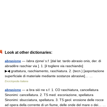
Look at other dictionaries:
abrasione
— /abra zjone/ s.f. [dal lat. tardo abrasio onis, der. di
abradĕre raschiar via ]. 1. [il togliere via raschiando]
▶◀ grattatura, raschiamento, raschiatura. 2. (tecn.) [asportazione
superficiale di materiale mediante sostanze abrasive]… …
Enciclopedia Italiana
abrasione
— a·bra·sió·ne s.f. 1. CO raschiatura, cancellatura
Sinonimi: cancellatura. 2. TS med. escoriazione, spellatura
Sinonimi: sbucciatura, spellatura. 3. TS geol. erosione delle rocce
ad opera della corrente di un fiume, delle onde del mare o dei… …